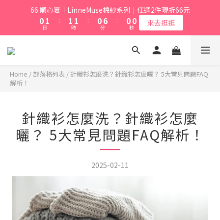
1
2
2
2
1
6
6
9
66 順心夏｜LinneMuse棉紗系列｜任選2件現折66元
0
1
:
1
1
:
0
5
:
5
8
來去逛逛
日
時
分
秒
0
0
0
4
4
7
3
3
6
2
2
5
1
1
4
0
0
3
Home
/
部落格列表
/
針織衫怎麼洗？針織衫怎麼曬？ 5大常見問題FAQ
解析！
2
1
0
針織衫怎麼洗？針織衫怎麼
曬？ 5大常見問題FAQ解析！
2025-02-11