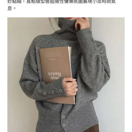
妙點綴，寬鬆版型營造隨性慵懶氛圍展現小眾時尚氣
息。