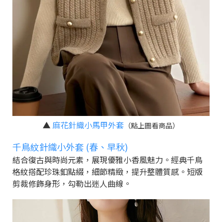
▲
麻花針織小馬甲外套
（點上圖看商品）
千鳥紋針織小外套 (春、早秋)
結合復古與時尚元素，展現優雅小香風魅力。經典千鳥
格紋搭配珍珠釦點綴，細節精緻，提升整體質感。短版
剪裁修飾身形，勾勒出迷人曲線。