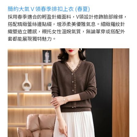
簡約大氣Ｖ領春季排扣上衣 (春夏)
採用春季適合的輕盈針織面料，V領設計修飾臉部線條，
搭配精緻蕾絲邊點綴，增添柔美優雅氣息。細緻羅紋針
織塑造立體感，襯托女性溫婉氣質，無論單穿或搭配外
套都能展現獨特魅力。