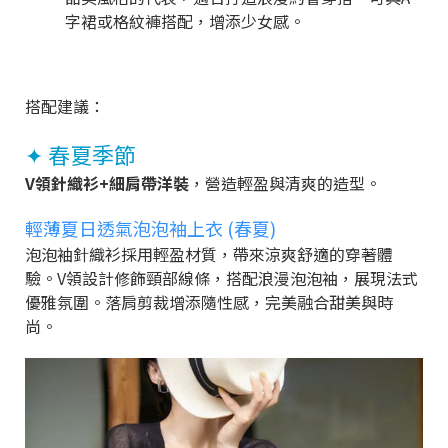
字裙或格紋褲搭配，增添少女感。
搭配建議：
✦ 春夏季節
V領針織衫+細肩帶洋裝
，營造輕盈與清爽的造型。
輕薄夏日透氣泡泡袖上衣 (春夏)
泡泡袖針織衫採用輕盈材質，帶來涼爽舒適的穿著體
驗。V領設計修飾頸部線條，搭配浪漫泡泡袖，展現法式
優雅氛圍。落肩剪裁增添隨性感，完美融合甜美與時
尚。