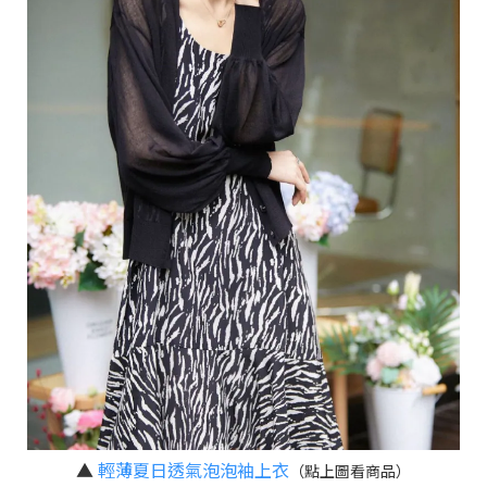
▲
輕薄夏日透氣泡泡袖上衣
（點上圖看商品）