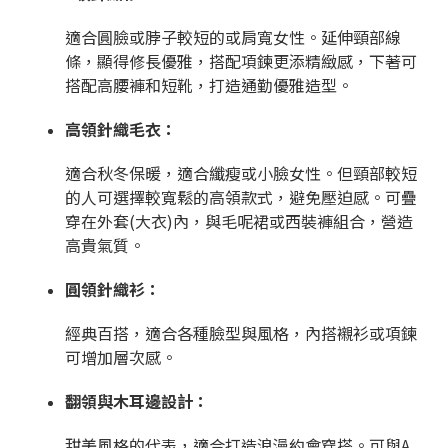
適合圓臉或脖子較短的或肩寬女性。延伸頸部線
條，顯得修長優雅，搭配項鍊更添精緻感，下著可
搭配高腰褲和短靴，打造通勤優雅造型。
高領針織毛衣：
適合秋冬保暖，適合纖瘦或小臉女性。但頸部較短
的人可選擇較寬鬆的高領款式，避免壓迫感。可疊
穿在外套(大衣)內，與毛呢裙或西裝褲組合，營造
高貴氣質。
圓領針織衫：
經典百搭，適合各種臉型與風格，內搭襯衫或項鍊
可增加層次感。
翻領與木耳邊設計：
甜美風格的代表，適合打造浪漫約會穿搭。可與A