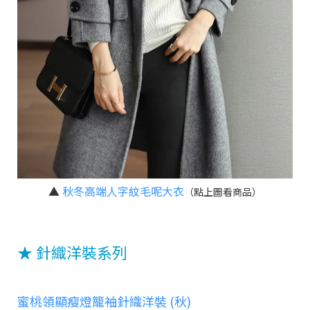
▲
秋冬高端人字紋毛呢大衣
（點上圖看商品）
★ 針織洋裝系列
蜜桃領顯瘦燈籠袖針織洋裝 (秋)