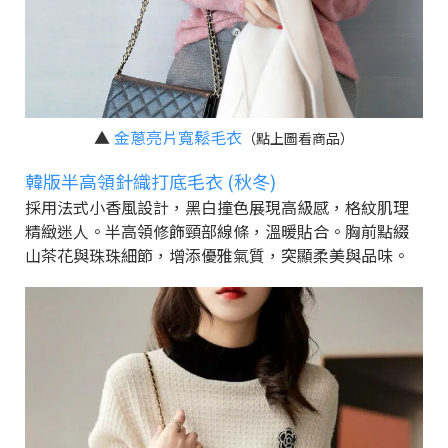
▲
金蔥亮片寬鬆毛衣
（點上圖看商品）
韓版半高領針織打底毛衣 (秋冬)
採用法式小香風設計，黑白撞色展現高級感，格紋肌理
精緻迷人。半高領修飾頸部線條，溫暖貼合。胸前點綴
山茶花與珠珠細節，增添優雅氣質，突顯柔美與品味。