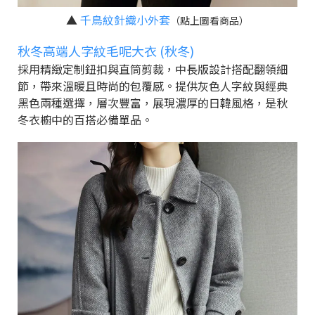
▲
千鳥紋針織小外套
（點上圖看商品）
秋冬高端人字紋毛呢大衣 (秋冬)
採用精緻定制鈕扣與直筒剪裁，中長版設計搭配翻領細
節，帶來溫暖且時尚的包覆感。提供灰色人字紋與經典
黑色兩種選擇，層次豐富，展現濃厚的日韓風格，是秋
冬衣櫥中的百搭必備單品。