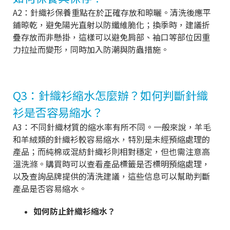
A2：針織衫保養重點在於正確存放和晾曬。清洗後應平
鋪晾乾，避免陽光直射以防纖維脆化；換季時，建議折
疊存放而非懸掛，這樣可以避免肩部、袖口等部位因重
力拉扯而變形，同時加入防潮與防蟲措施。
Q3：針織衫縮水怎麼辦？如何判斷針織
衫是否容易縮水？
A3：不同針織材質的縮水率有所不同。一般來說，羊毛
和羊絨類的針織衫較容易縮水，特別是未經預縮處理的
產品；而純棉或混紡針織衫則相對穩定，但也需注意高
溫洗滌。購買時可以查看產品標籤是否標明預縮處理，
以及查詢品牌提供的清洗建議，這些信息可以幫助判斷
產品是否容易縮水。
如何防止針織衫縮水？