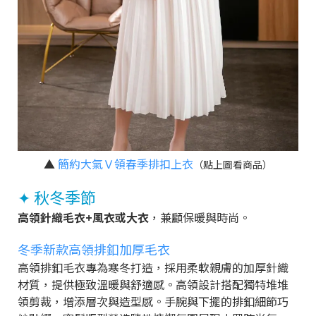
▲
簡約大氣Ｖ領春季排扣上衣
（點上圖看商品）
✦ 秋冬季節
高領針織毛衣+風衣或大衣
，兼顧保暖與時尚。
冬季新款高領排釦加厚毛衣
高領排釦毛衣專為寒冬打造，採用柔軟親膚的加厚針織
材質，提供極致溫暖與舒適感。高領設計搭配獨特堆堆
領剪裁，增添層次與造型感。手腕與下擺的排釦細節巧