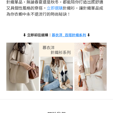
針織單品，無論春夏還是秋冬，都能陪你打造出既舒適
又具個性風格的穿搭。
立即選購
針織衫，讓針織單品成
為你衣櫥中永不退流行的時尚秘訣！
⬇ 立即前往選購：
慕衣洋_百搭針織系列
⬇