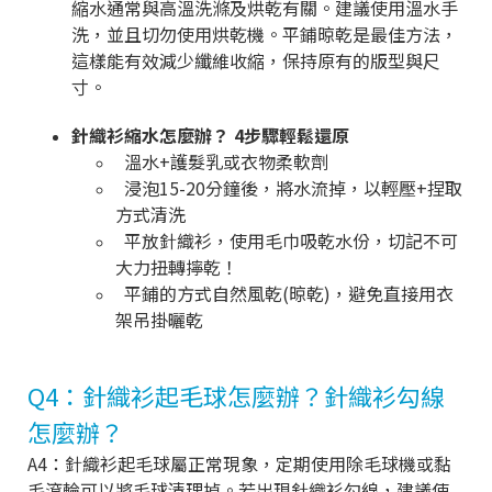
縮水通常與高溫洗滌及烘乾有關。建議使用溫水手
洗，並且切勿使用烘乾機。平鋪晾乾是最佳方法，
這樣能有效減少纖維收縮，保持原有的版型與尺
寸。
針織衫縮水怎麼辦？ 4步驟輕鬆還原
溫水+護髮乳或衣物柔軟劑
浸泡15-20分鐘後，將水流掉，以輕壓+捏取
方式清洗
平放針織衫，使用毛巾吸乾水份，切記不可
大力扭轉擰乾！
平鋪的方式自然風乾(晾乾)，避免直接用衣
架吊掛曬乾
Q4：針織衫起毛球怎麼辦？針織衫勾線
怎麼辦？
A4：針織衫起毛球屬正常現象，定期使用除毛球機或黏
毛滾輪可以將毛球清理掉。若出現針織衫勾線，建議使