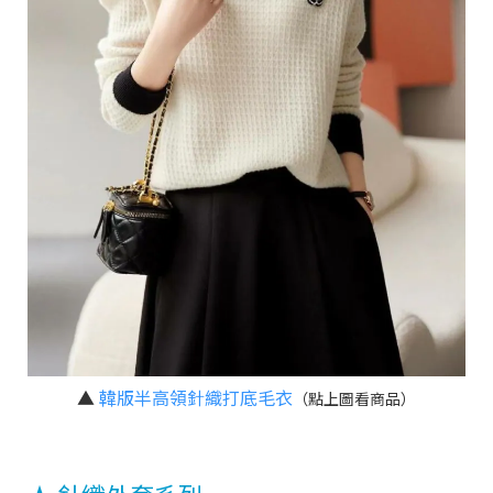
▲
韓版半高領針織打底毛衣
（點上圖看商品）