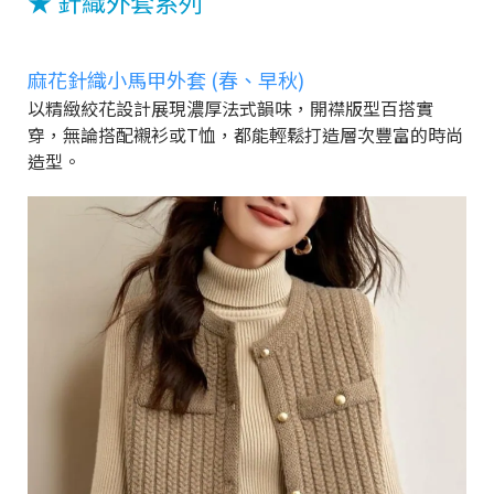
★ 針織外套系列
麻花針織小馬甲外套 (春、早秋)
以精緻絞花設計展現濃厚法式韻味，開襟版型百搭實
穿，無論搭配襯衫或T恤，都能輕鬆打造層次豐富的時尚
造型。