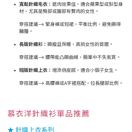
寬鬆針織毛衣：
遮肉效果佳，適合蘋果型或梨型身
材，尤其是臀部或腹部有贅肉的女性。
穿搭建議⟶ 緊身褲或短裙，平衡比例，避免顯得
臃腫。
長版針織衫：
顯瘦且保暖，高挑女性的首選。
穿搭建議⟶ 腰帶能凸顯曲線，簡單中不失氣質。
短版針織上衣：
增添俏皮感，適合小個子女生。
穿搭建議⟶ 高腰褲或A字裙搭配，拉長腿部比例。
慕衣洋針織衫單品推薦
★ 針織上衣系列