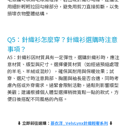
用細針輕輕拉回勾線部分，避免用剪刀直接剪斷，以免
損壞衣物整體結構。
Q5：針織衫怎麼穿？針織衫選購時注意
事項？
A5：針織衫因材質具有一定彈性，選購針織衫時，應注
意材質、版型與尺寸。選擇優質材質（如經過預縮處理
的羊毛、羊絨或混紗），確保其耐用與保暖效果；試
穿、選尺寸時注意肩部、胸圍與袖長是否合適，同時考
慮內搭或外穿需求。過緊會限制活動，過鬆則影響版型
美觀；建議根據個人體型選擇稍微寬鬆一點的款式，方
便日後搭配不同風格的內搭。
⬇ 立即前往選購：
慕衣洋_VelvLynx針織輕奢系列
⬇