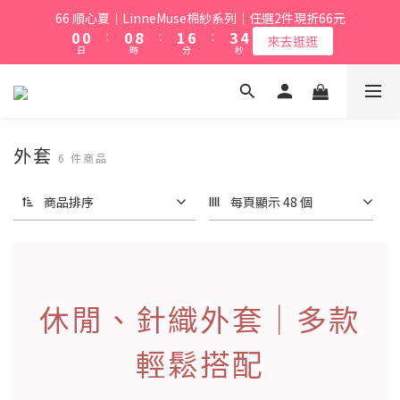
5
1
1
1
9
2
7
4
66 順心夏｜LinneMuse棉紗系列｜任選2件現折66元
4
0
0
:
0
8
:
1
6
:
3
來去逛逛
日
時
分
秒
3
7
0
5
2
2
6
4
1
1
5
3
0
0
4
2
3
1
外套
2
0
6 件商品
1
0
商品排序
每頁顯示 48 個
休閒、針織外套｜多款
輕鬆搭配