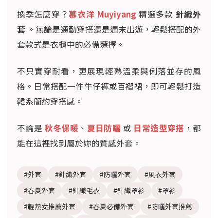
換季怎麼穿？
慕衣洋 Muyiyang
精選多款
針織外
套
。無論是通勤穿搭還是週末出遊，輕鬆搭配的外
套款式是衣櫃中的必備選擇。
不只實穿耐看，更展現輕熟溫柔與俐落並存的風
格。日常搭配一件牛仔褲或百褶裙，即可輕鬆打造
韓系簡約穿搭感。
不論是
秋冬保暖
、
夏日防曬
或
日常造型穿搭
，都
能在這裡找到屬於妳的質感外套。
#外套
#針織外套
#防曬外套
#風衣外套
#春夏外套
#針織毛衣
#針織罩衫
#罩衫
#輕熟女推薦外套
#春夏必備外套
#防曬外套推薦