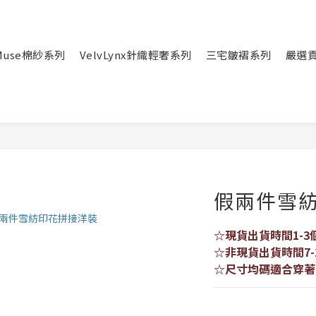
eMuse棉紗系列
VelvLynx針織輕奢系列
三宅皺褶系列
嚴選
假兩件雪
☆現貨出貨時間1-3
☆非現貨出貨時間7-
☆尺寸均碼適合穿著