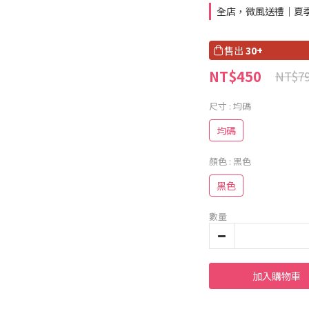
全店，微風送禮｜夏季
售出
30+
NT$450
NT$7
尺寸
: 均碼
均碼
顏色
: 黑色
黑色
數量
加入購物車