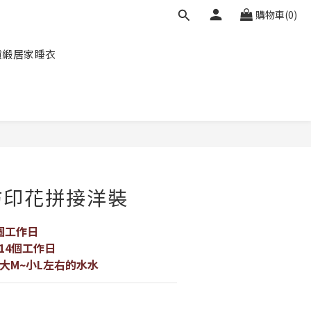
購物車(0)
貢緞居家睡衣
立即購買
紡印花拼接洋裝
個工作日
14個工作日
大M~小L左右的水水