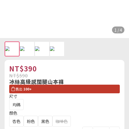
1 / 4
NT$390
NT$590
冰絲高級感闊腿山本褲
售出
100+
尺寸
均碼
顏色
杏色
粉色
黑色
咖啡色