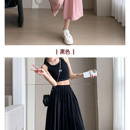
⦚ 黑色 ⦚