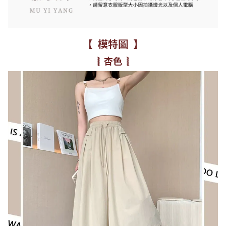
【 模特圖 】
⦚ 杏色 ⦚