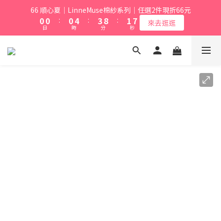
1
1
1
5
4
9
2
7
66 順心夏｜LinneMuse棉紗系列｜任選2件現折66元
0
0
:
0
4
:
3
8
:
1
6
來去逛逛
日
時
分
秒
3
2
7
0
5
2
1
6
4
1
0
5
3
0
4
2
3
1
2
0
1
0