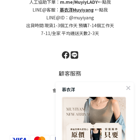
人工協助下單：
m.me/MuyiyLADY
←點我
LINE@客服：
慕衣洋Muyiyang
←點我
LINE@ID：@muyiyang
出貨時間:現貨1-3個工作天 預購7-14個工作天
7-11/全家 平均運送天數2-3天
顧客服務
慕衣洋
會員制度與購物金
隱私權政策
退換貨政策
條款與細則
自助退貨教學