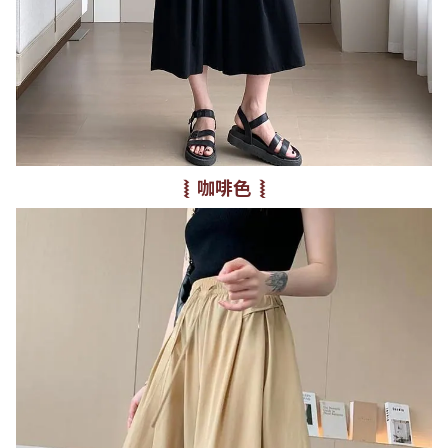
⦚ 咖啡色
⦚