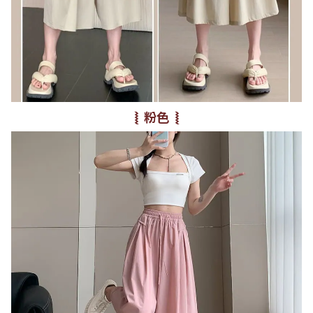
⦚ 粉色 ⦚