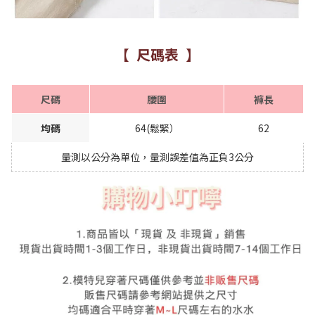
【 尺碼表 】
尺碼
腰圍
褲長
均碼
64(鬆緊）
62
量測以公分為單位，量測誤差值為正負3公分