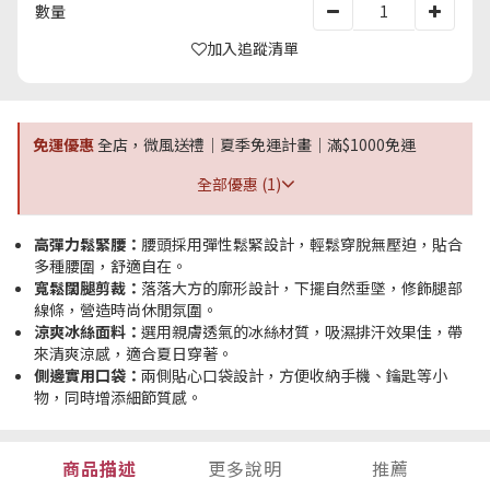
數量
加入追蹤清單
免運優惠
全店，微風送禮｜夏季免運計畫｜滿$1000免運
全部優惠 (1)
高彈力鬆緊腰：
腰頭採用彈性鬆緊設計，輕鬆穿脫無壓迫，貼合
多種腰圍，舒適自在。
寬鬆闊腿剪裁：
落落大方的廓形設計，下擺自然垂墜，修飾腿部
線條，營造時尚休閒氛圍。
涼爽冰絲面料：
選用親膚透氣的冰絲材質，吸濕排汗效果佳，帶
來清爽涼感，適合夏日穿著。
側邊實用口袋：
兩側貼心口袋設計，方便收納手機、鑰匙等小
物，同時增添細節質感。
商品描述
更多說明
推薦