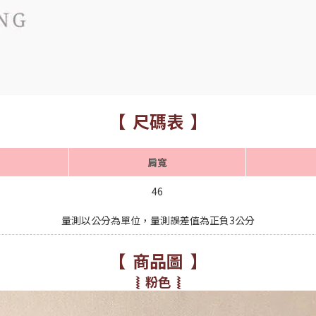
【 尺碼表 】
肩寬
46
量測以公分為單位，量測誤差值為正負3公分
【 商品圖 】
⦚ 粉色 ⦚