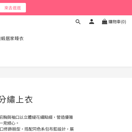
來去逛逛
購物車(0)
貢緞居家睡衣
立即購買
分繡上衣
前胸與袖口以立體緹花繡點綴，營造優雅
一見傾心。
領口修飾臉型，搭配同色系包布釦設計，展