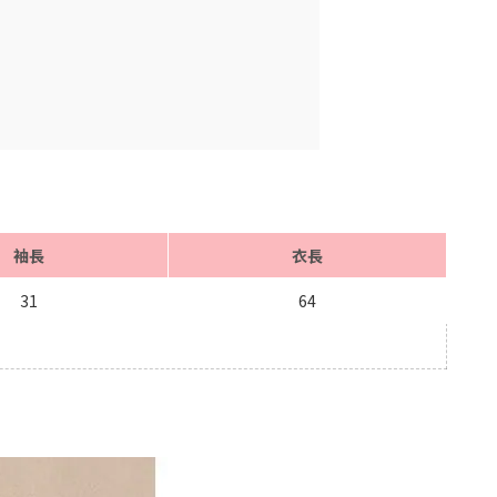
袖長
衣長
31
64