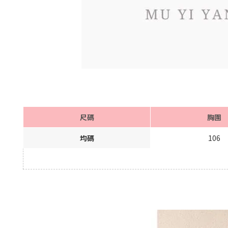
尺碼
胸圍
均碼
106