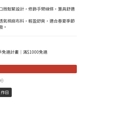
口微鬆緊設計，修飾手臂線條，兼具舒適
透氣棉麻布料，輕盈舒爽，適合春夏季節
吸。
免運計畫｜滿$1000免運
90
工作日