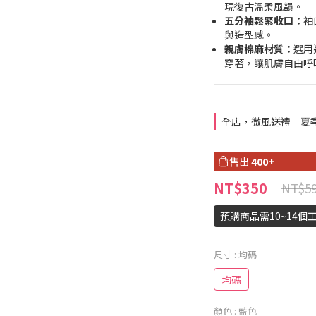
現復古溫柔風韻。
五分袖鬆緊收口：
袖
與造型感。
親膚棉麻材質：
選用
穿著，讓肌膚自由呼
全店，微風送禮｜夏季
售出
400+
NT$350
NT$5
預購商品需10~14個
尺寸
: 均碼
均碼
顏色
: 藍色