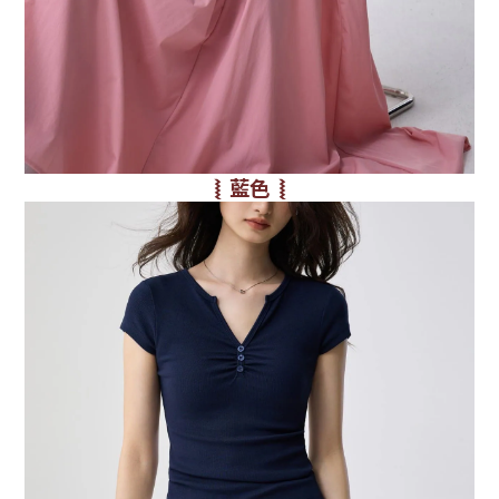
⦚ 藍色 ⦚