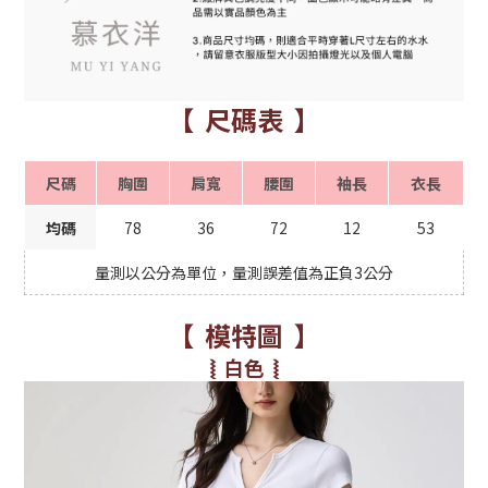
【 尺碼表 】
尺碼
胸圍
肩寬
腰圍
袖長
衣長
均碼
78
36
72
12
53
量測以公分為單位，量測誤差值為正負3公分
【 模特圖 】
⦚ 白色 ⦚