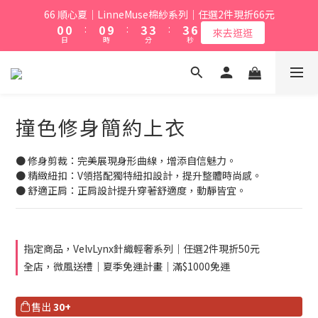
1
1
1
4
4
4
5
66 順心夏｜LinneMuse棉紗系列｜任選2件現折66元
0
0
:
0
9
:
3
3
:
3
4
來去逛逛
日
時
分
秒
8
2
2
2
3
7
1
1
1
2
6
0
0
0
1
5
0
4
撞色修身簡約上衣
3
2
1
● 修身剪裁：完美展現身形曲線，增添自信魅力。
0
● 精緻紐扣：V領搭配獨特紐扣設計，提升整體時尚感。
● 舒適正肩：正肩設計提升穿著舒適度，動靜皆宜。
指定商品，VelvLynx針織輕奢系列｜任選2件現折50元
全店，微風送禮｜夏季免運計畫｜滿$1000免運
售出
30+