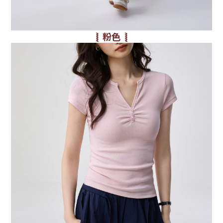
⦚ 粉色 ⦚