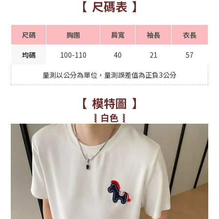
【 尺碼表 】
尺碼
胸圍
肩寬
袖長
衣長
均碼
100-110
40
21
57
量測以公分為單位，量測誤差值為正負3公分
【 模特圖 】
⦚ 白色 ⦚