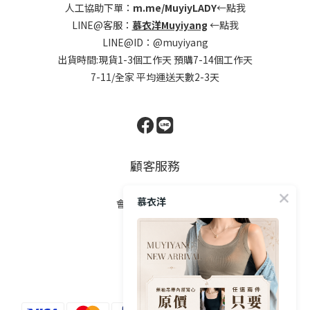
人工協助下單：
m.me/MuyiyLADY
←點我
LINE@客服：
慕衣洋Muyiyang
←點我
LINE@ID：@muyiyang
出貨時間:現貨1-3個工作天 預購7-14個工作天
7-11/全家 平均運送天數2-3天
顧客服務
慕衣洋
會員制度與購物金
隱私權政策
退換貨政策
條款與細則
自助退貨教學