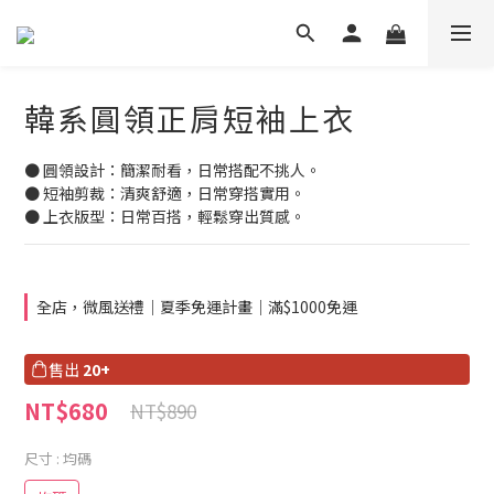
韓系圓領正肩短袖上衣
● 圓領設計：簡潔耐看，日常搭配不挑人。
● 短袖剪裁：清爽舒適，日常穿搭實用。
● 上衣版型：日常百搭，輕鬆穿出質感。
全店，微風送禮｜夏季免運計畫｜滿$1000免運
售出
20+
NT$680
NT$890
尺寸
: 均碼