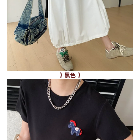
⦚ 黑色 ⦚