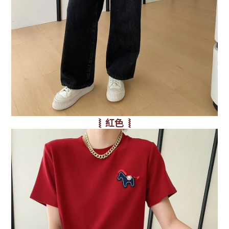
⦚ 紅色 ⦚