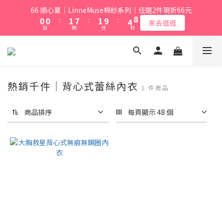
1
1
2
8
2
5
66 順心夏｜LinneMuse棉紗系列｜任選2件現折66元
0
0
:
1
7
:
1
9
:
4
9
來去逛逛
日
時
分
秒
0
6
0
8
3
8
5
7
2
7
4
6
1
6
3
5
0
5
2
4
4
熱銷千件｜背心式蕾絲內衣
1
3
3
1 件商品
0
2
2
1
1
商品排序
每頁顯示 48 個
0
0